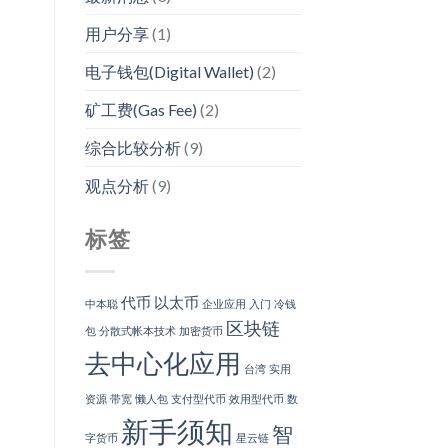
用户分享
(1)
电子钱包(Digital Wallet)
(2)
矿工费(Gas Fee)
(2)
综合比较分析
(9)
观点分析
(9)
标签
代币
以太币
中本聪
企业应用
入门
冷钱
区块链
包
分散式帐本技术
加密货币
去中心化应用
台湾
实用
资源
带宽
懒人包
支付型代币
效用型代币
数
新手须知
智
字货币
星云链