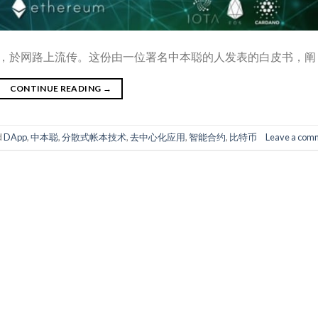
，於网路上流传。这份由一位署名中本聪的人发表的白皮书，阐 [
CONTINUE READING
→
d
DApp
,
中本聪
,
分散式帐本技术
,
去中心化应用
,
智能合约
,
比特币
Leave a com