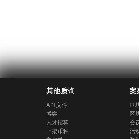
其他质询
案
API 文件
区块
博客
区块
人才招募
会议
上架币种
活动