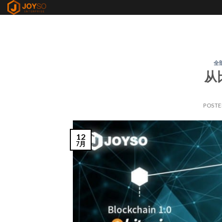
Skip
to
content
全
从
POST
12
7月