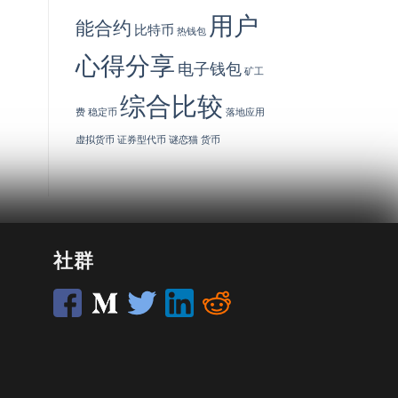
用户
能合约
比特币
热钱包
心得分享
电子钱包
矿工
综合比较
费
稳定币
落地应用
虚拟货币
证券型代币
谜恋猫
货币
社群