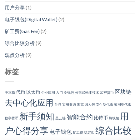
用户分享
(1)
电子钱包(Digital Wallet)
(2)
矿工费(Gas Fee)
(2)
综合比较分析
(9)
观点分析
(9)
标签
区块链
代币
以太币
中本聪
企业应用
入门
冷钱包
分散式帐本技术
加密货币
去中心化应用
台湾
实用资源
带宽
懒人包
支付型代币
效用型代币
新手须知
用
智能合约
比特币
数字货币
星云链
热钱包
综合比较
户心得分享
电子钱包
矿工费
稳定币