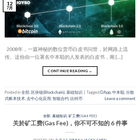
12
7月
2008年，一篇神秘的数位货币白皮书问世，於网路上流
传。这份由一位署名中本聪的人发表的白皮书，阐 […]
CONTINUE READING
→
Posted in
全部
,
区块链(Blockchain)
,
基础知识
|
Tagged
DApp
,
中本聪
,
分散
式帐本技术
,
去中心化应用
,
智能合约
,
比特币
Leave a comment
全部
,
基础知识
,
矿工费(GAS FEE)
关於矿工费(Gas Fee)，你不可不知的 6 件事
POSTED ON
七月 12, 2018
BY
JACKY CHEN