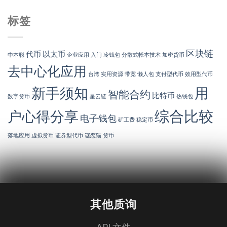
标签
区块链
代币
以太币
中本聪
企业应用
入门
冷钱包
分散式帐本技术
加密货币
去中心化应用
台湾
实用资源
带宽
懒人包
支付型代币
效用型代币
新手须知
用
智能合约
比特币
数字货币
星云链
热钱包
综合比较
户心得分享
电子钱包
矿工费
稳定币
落地应用
虚拟货币
证券型代币
谜恋猫
货币
其他质询