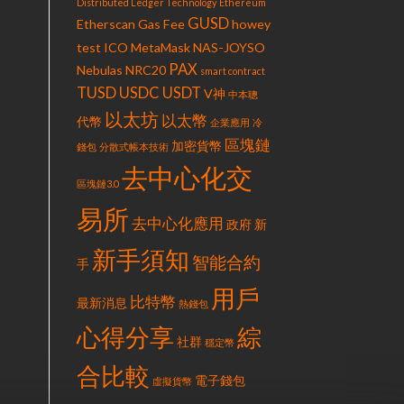
Distributed Ledger Technology
Ethereum
GUSD
Etherscan
Gas Fee
howey
test
ICO
MetaMask
NAS-JOYSO
PAX
Nebulas
NRC20
smart contract
TUSD
USDC
USDT
V神
中本聰
以太坊
以太幣
代幣
企業應用
冷
區塊鏈
加密貨幣
錢包
分散式帳本技術
去中心化交
區塊鏈3.0
易所
去中心化應用
政府
新
新手須知
智能合約
手
用戶
比特幣
最新消息
熱錢包
心得分享
綜
社群
穩定幣
合比較
電子錢包
虛擬貨幣