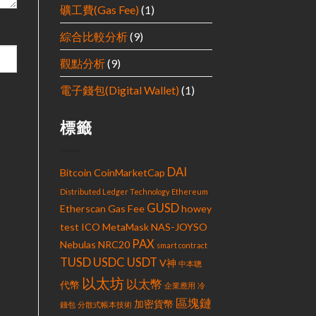
礦工費(Gas Fee)
(1)
綜合比較分析
(9)
觀點分析
(9)
電子錢包(Digital Wallet)
(1)
標籤
DAI
Bitcoin
CoinMarketCap
Distributed Ledger Technology
Ethereum
GUSD
Etherscan
Gas Fee
howey
test
ICO
MetaMask
NAS-JOYSO
PAX
Nebulas
NRC20
smart contract
TUSD
USDC
USDT
V神
中本聰
以太坊
以太幣
代幣
企業應用
冷
區塊鏈
加密貨幣
錢包
分散式帳本技術