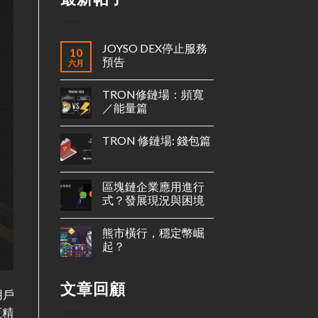
JOYSO DEX停止服務
10
預告
六月
TRON修鏈場：頻寬
／能量篇
TRON 修鏈場: 錢包篇
區塊鏈企業應用進行
式？發展現況與困境
熊市橫行，穩定幣崛
起？
文章回顧
用戶
更精