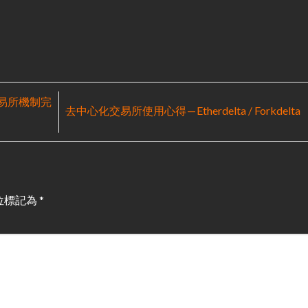
交易所機制完
去中心化交易所使用心得 — Etherdelta / Forkdelta
位標記為
*