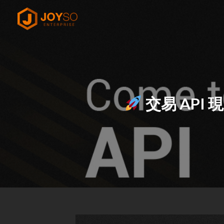
Skip
to
content
交易 API