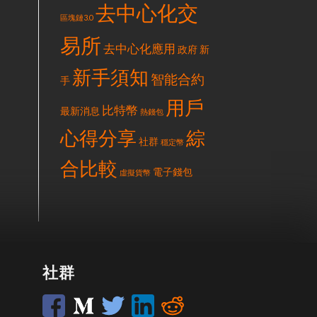
去中心化交
區塊鏈3.0
易所
去中心化應用
政府
新
新手須知
智能合約
手
用戶
比特幣
最新消息
熱錢包
心得分享
綜
社群
穩定幣
合比較
電子錢包
虛擬貨幣
社群