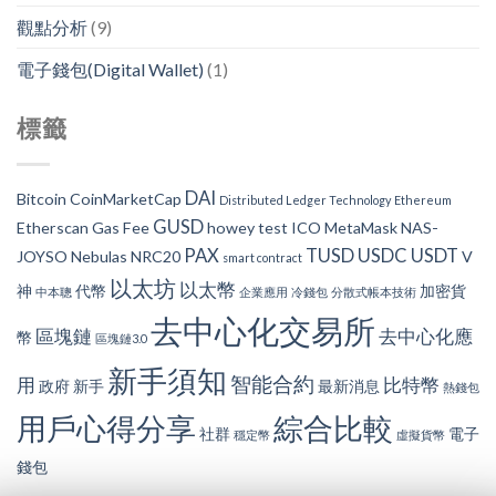
觀點分析
(9)
電子錢包(Digital Wallet)
(1)
標籤
DAI
Bitcoin
CoinMarketCap
Distributed Ledger Technology
Ethereum
GUSD
Etherscan
Gas Fee
howey test
ICO
MetaMask
NAS-
PAX
TUSD
USDC
USDT
JOYSO
Nebulas
NRC20
V
smart contract
以太坊
以太幣
神
代幣
加密貨
中本聰
企業應用
冷錢包
分散式帳本技術
去中心化交易所
區塊鏈
去中心化應
幣
區塊鏈3.0
新手須知
智能合約
用
比特幣
政府
新手
最新消息
熱錢包
用戶心得分享
綜合比較
社群
電子
穩定幣
虛擬貨幣
錢包