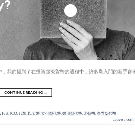
產地》中，我們提到了在投資虛擬貨幣的過程中，許多剛入門的新手會
CONTINUE READING
→
 test
,
ICO
,
代幣
,
以太幣
,
支付型代幣
,
效用型代幣
,
比特幣
,
證券型代幣
Leave a com