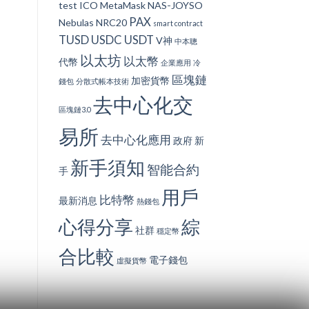
test
ICO
MetaMask
NAS-JOYSO
PAX
Nebulas
NRC20
smart contract
TUSD
USDC
USDT
V神
中本聰
以太坊
以太幣
代幣
企業應用
冷
區塊鏈
加密貨幣
錢包
分散式帳本技術
去中心化交
區塊鏈3.0
易所
去中心化應用
政府
新
新手須知
智能合約
手
用戶
比特幣
最新消息
熱錢包
心得分享
綜
社群
穩定幣
合比較
電子錢包
虛擬貨幣