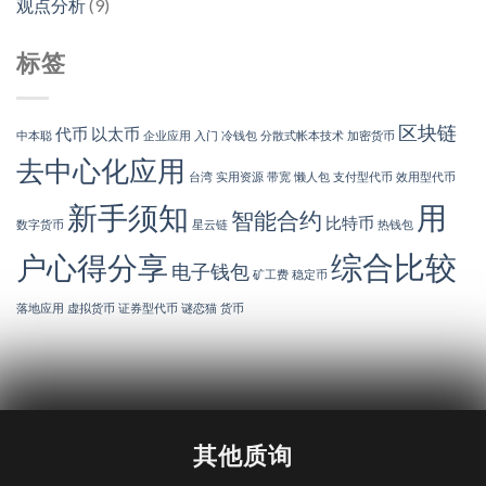
观点分析
(9)
标签
区块链
代币
以太币
中本聪
企业应用
入门
冷钱包
分散式帐本技术
加密货币
去中心化应用
台湾
实用资源
带宽
懒人包
支付型代币
效用型代币
新手须知
用
智能合约
比特币
数字货币
星云链
热钱包
综合比较
户心得分享
电子钱包
矿工费
稳定币
落地应用
虚拟货币
证券型代币
谜恋猫
货币
其他质询