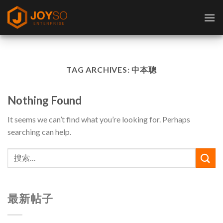
Skip
to
content
TAG ARCHIVES:
中本聰
Nothing Found
It seems we can’t find what you’re looking for. Perhaps
searching can help.
最新帖子