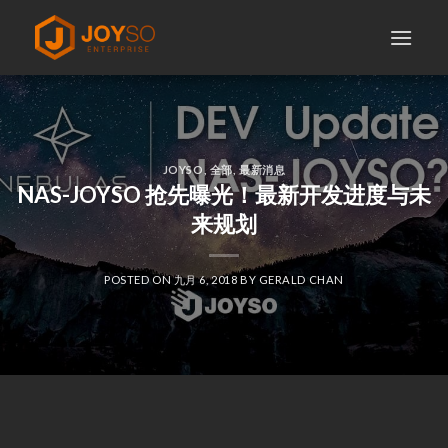
Skip
to
content
JOYSO
,
全部
,
最新消息
NAS-JOYSO 抢先曝光！最新开发进度与未
来规划
POSTED ON
九月 6, 2018
BY
GERALD CHAN