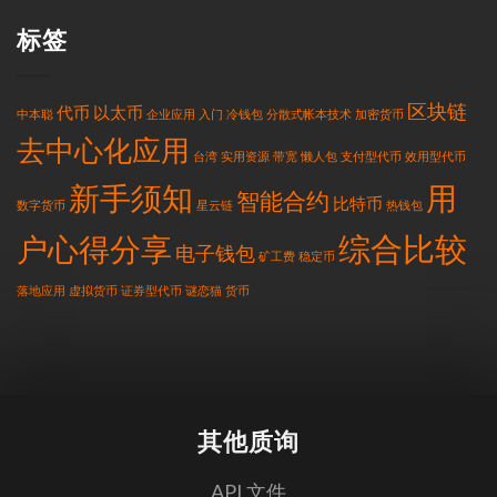
标签
区块链
代币
以太币
中本聪
企业应用
入门
冷钱包
分散式帐本技术
加密货币
去中心化应用
台湾
实用资源
带宽
懒人包
支付型代币
效用型代币
新手须知
用
智能合约
比特币
数字货币
星云链
热钱包
综合比较
户心得分享
电子钱包
矿工费
稳定币
落地应用
虚拟货币
证券型代币
谜恋猫
货币
其他质询
API 文件