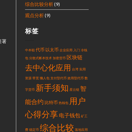
综合比较分析
(9)
观点分析
(9)
标签
签署
代币
以太币
中本聪
企业应用
入门
冷钱
区块链
包
分散式帐本技术
加密货币
去中心化应用
台湾
实用
资源
带宽
懒人包
支付型代币
效用型代币
数
新手须知
智
字货币
星云链
用户
能合约
比特币
热钱包
心得分享
电子钱包
矿工
综合比较
费
稳定币
落地应用