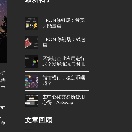
TRON修链场：带宽
／能量篇
TRON 修链场：钱包
篇
区块链企业应用进行
式？发展现况与困境
）撰
熊市横行，稳定币崛
无需
起？
去中
去中心化交易所使用
心得 — AirSwap
业可
代
文章回顾
坊单