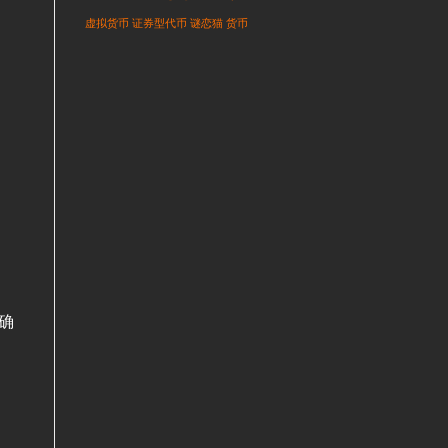
虚拟货币
证券型代币
谜恋猫
货币
确