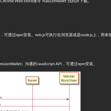
me Web Store搜寻“NasExtWallet”找到并下载。
 API，可透过npm安装。neb.js可执行在浏览器或是node.js上，用来
sionWallet）沟通的JavaScript API，可透过npm安装。