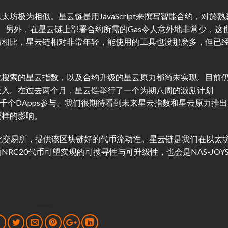
坊极为相似。星云链是用JavaScript来撰写智能合约，对於熟
易学习。另外，在星云链上部署合约所需的Gas令人意外地非常少，这
坊相比，星云链相对非常年轻，能使用的工具也没那麽多，但已
化搜索的星云指数，以及合约升级的星云原力都尚未实现。目前
投入。在过去两个月，星云链举行了一个为期八周的激励计划
am），吸引了上千个DApps参与。我们很期待看到未来星云指数和星云原力推出
麽样的影响。
心化交易所，提供该区块链好的代币流动性。星云链是我们在以太
RC20代币可望实现的可搜寻性与可升级性，也会是NAS-JOY