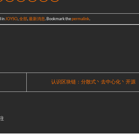
 in
JOYSO
,
全部
,
最新消息
. Bookmark the
permalink
.
认识区块链：分散式丶去中心化丶开源
注