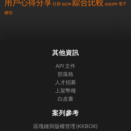
用戶心得分享
綜合比較
社群
電子
穩定幣
虛擬貨幣
錢包
其他資訊
API 文件
部落格
人才招募
上架幣種
白皮書
案列參考
區塊鏈與版權管理 (KKBOX)