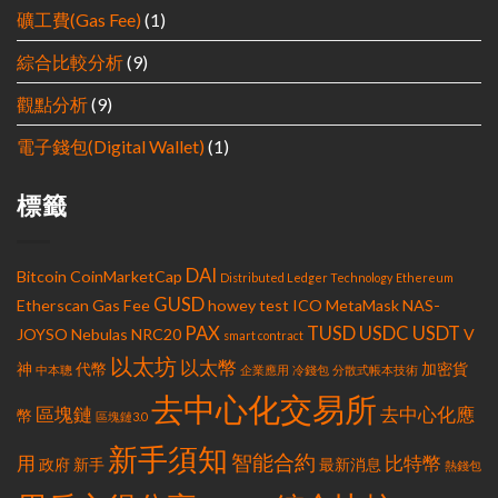
礦工費(Gas Fee)
(1)
綜合比較分析
(9)
觀點分析
(9)
電子錢包(Digital Wallet)
(1)
標籤
DAI
Bitcoin
CoinMarketCap
Distributed Ledger Technology
Ethereum
GUSD
Etherscan
Gas Fee
howey test
ICO
MetaMask
NAS-
PAX
TUSD
USDC
USDT
JOYSO
Nebulas
NRC20
V
smart contract
以太坊
以太幣
神
代幣
加密貨
中本聰
企業應用
冷錢包
分散式帳本技術
去中心化交易所
區塊鏈
去中心化應
幣
區塊鏈3.0
新手須知
智能合約
用
比特幣
政府
新手
最新消息
熱錢包