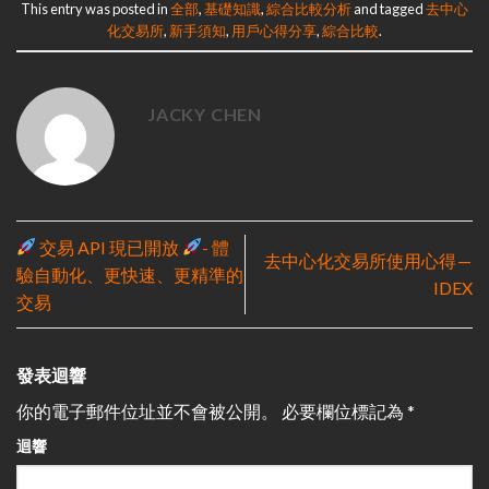
This entry was posted in
全部
,
基礎知識
,
綜合比較分析
and tagged
去中心
化交易所
,
新手須知
,
用戶心得分享
,
綜合比較
.
JACKY CHEN
交易 API 現已開放
- 體
去中心化交易所使用心得 —
驗自動化、更快速、更精準的
IDEX
交易
發表迴響
你的電子郵件位址並不會被公開。
必要欄位標記為
*
迴響