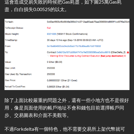
這會造成交易失敗的時候把Gas耗盡，如下圖25萬Gas耗
盡，白白損失0.00525的以太。
除了上面比較嚴重的問題之外，還有一些小地方也不是很好
用，像是頁面使用的帳戶地址不會和錢包目前選擇帳戶同
步、交易圖表和介面不美觀等。
不過Forkdelta有一個特色，他不需要交易所上架代幣就可