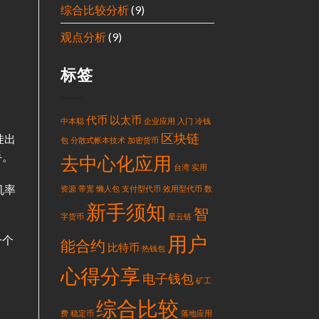
综合比较分析
(9)
观点分析
(9)
标签
代币
以太币
中本聪
企业应用
入门
冷钱
区块链
挂出
包
分散式帐本技术
加密货币
手。
去中心化应用
台湾
实用
机率
资源
带宽
懒人包
支付型代币
效用型代币
数
新手须知
智
字货币
星云链
用户
一个
能合约
比特币
热钱包
心得分享
电子钱包
矿工
综合比较
费
稳定币
落地应用