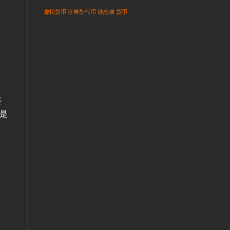
虚拟货币
证券型代币
谜恋猫
货币
要
不是