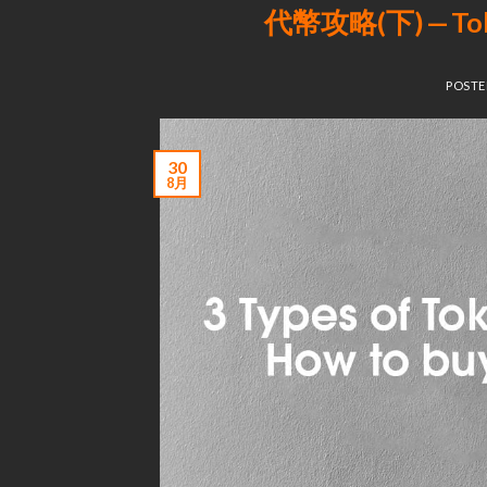
代幣攻略(下) —
POST
30
8月