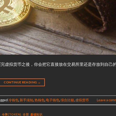
买完虚拟货币之後，你会把它直接放在交易所里还是存放到自己
CONTINUE READING
→
agged
冷钱包
,
新手须知
,
热钱包
,
电子钱包
,
综合比较
,
虚拟货币
Leave a com
令牌(TOKEN)
,
全部
,
基础知识