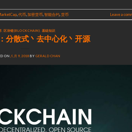
MarketCap
,
代币
,
加密货币
,
智能合约
,
货币
Leave a com
部
,
区块链(BLOCKCHAIN)
,
基础知识
：分散式丶去中心化丶开源
ED ON
八月 9, 2018
BY
GERALD CHAN