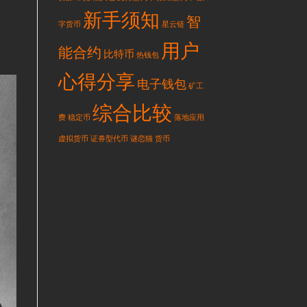
新手须知
智
字货币
星云链
用户
能合约
比特币
热钱包
心得分享
电子钱包
矿工
综合比较
费
稳定币
落地应用
虚拟货币
证券型代币
谜恋猫
货币