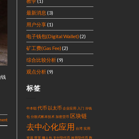
教学
(1)
最新消息
(3)
用户分享
(1)
电子钱包(Digital Wallet)
(2)
矿工费(Gas Fee)
(2)
综合比较分析
(9)
观点分析
(9)
的钱
标签
代币
以太币
中本聪
企业应用
入门
冷钱
区块链
包
分散式帐本技术
加密货币
ment
去中心化应用
台湾
实用
资源
带宽
懒人包
支付型代币
效用型代币
数