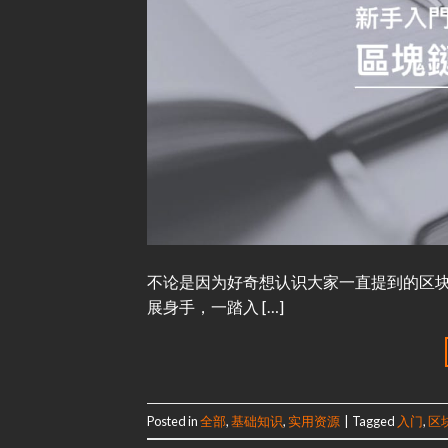
不论是因为好奇想认识大家一直提到的区
展身手，一踏入 […]
Posted in
全部
,
基础知识
,
实用资源
|
Tagged
入门
,
区