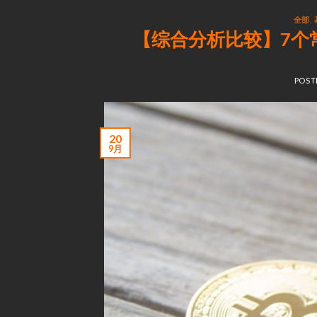
全部
,
【综合分析比较】7个
POST
20
9月